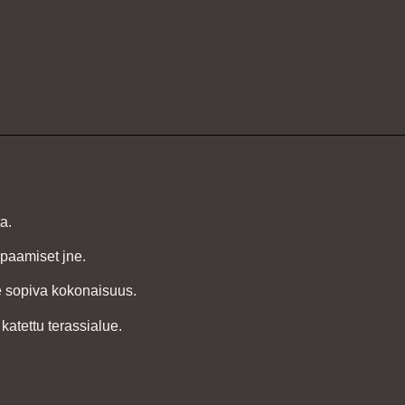
a.
tapaamiset jne.
le sopiva kokonaisuus.
katettu terassialue.