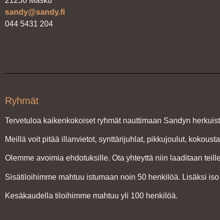
21250 Masku
sandy@sandy.fi
044 5431 204
Ryhmät
Tervetuloa kaikenkokoiset ryhmät nauttimaan Sandyn herkuist
Meillä voit pitää illanvietot, synttärijuhlat, pikkujoulut, kokous
Olemme avoimia ehdotuksille. Ota yhteyttä niin laaditaan teil
Sisätiloihimme mahtuu istumaan noin 50 henkilöä. Lisäksi iso 
Kesäkaudella tiloihimme mahtuu yli 100 henkilöä.