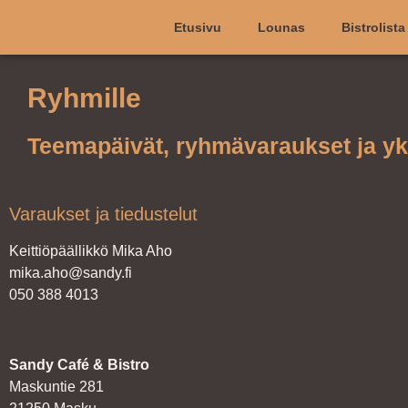
Etusivu
Lounas
Bistrolista
Ryhmille
Teemapäivät, ryhmävaraukset ja yks
Varaukset ja tiedustelut
Keittiöpäällikkö Mika Aho
mika.aho@sandy.fi
050 388 4013
Sandy Café & Bistro
Maskuntie 281