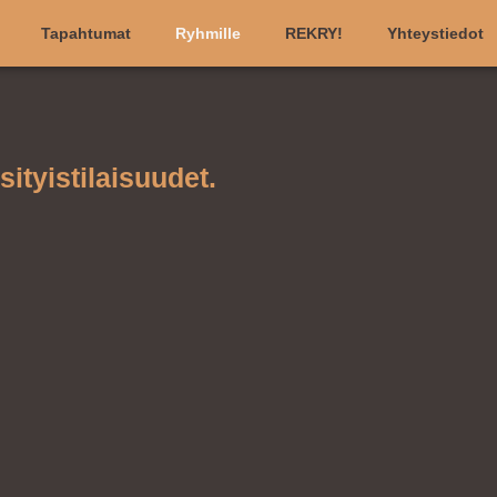
Tapahtumat
Ryhmille
REKRY!
Yhteystiedot
ityistilaisuudet.